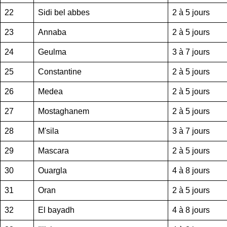
22
Sidi bel abbes
2 à 5 jours
23
Annaba
2 à 5 jours
24
Geulma
3 à 7 jours
25
Constantine
2 à 5 jours
26
Medea
2 à 5 jours
27
Mostaghanem
2 à 5 jours
28
M'sila
3 à 7 jours
29
Mascara
2 à 5 jours
30
Ouargla
4 à 8 jours
31
Oran
2 à 5 jours
32
El bayadh
4 à 8 jours