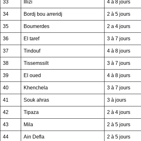
33
Illizi
4 à 8 jours
34
Bordj bou arreridj
2 à 5 jours
35
Boumerdes
2 a 4 jours
36
El taref
3 à 7 jours
37
Tindouf
4 à 8 jours
38
Tissemssilt
3 à 7 jours
39
El oued
4 à 8 jours
40
Khenchela
3 à 7 jours
41
Souk ahras
3 à jours
42
Tipaza
2 à 4 jours
43
Mila
2 à 5 jours
44
Ain Defla
2 à 5 jours