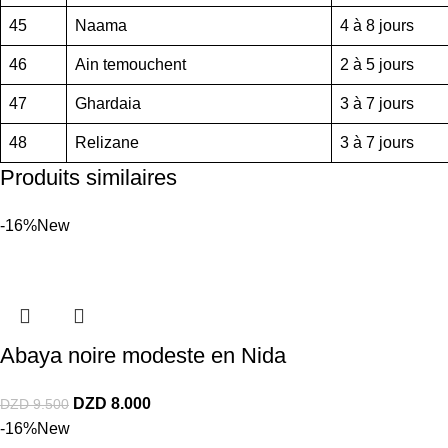
45
Naama
4 à 8 jours
46
Ain temouchent
2 à 5 jours
47
Ghardaia
3 à 7 jours
48
Relizane
3 à 7 jours
Produits similaires
-16%
New
Abaya noire modeste en Nida
DZD
8.000
DZD
9.500
-16%
New