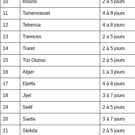
10
Bouira
2 a 5 jours
11
Tamenrasset
4 à 9 jours
12
Tebessa
4 a 8 jours
13
Tlemcen
2 a 5 jours
14
Tiaret
2 à 5 jours
15
Tizi Ouzou
2 à 5 jours
16
Alger
1 a 3 jours
17
Djelfa
4 à 8 jours
18
Jijel
3 à 7 jours
19
Setif
2 à 5 jours
20
Saida
3 à 7 jours
21
Skikda
2 à 5 jours