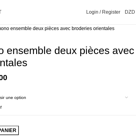
T
Login / Register
DZD
0
ono ensemble deux pièces avec broderies orientales
 ensemble deux pièces avec
entales
00
r
PANIER