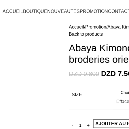
ACCUEIL
BOUTIQUE
NOUVEAUTÉS
PROMOTION
CONTAC
Accueil
Promotion
Abaya Kim
Back to products
Abaya Kimono
broderies ori
DZD
7.5
DZD
9.800
SIZE
Efface
AJOUTER AU 