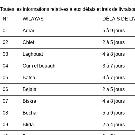
Toutes les informations relatives à aux délais et frais de livrais
N°
WILAYAS
DÉLAIS DE L
01
Adrar
5 à 9 jours
02
Chlef
2 à 5 jours
03
Laghouat
4 à 8 jours
04
Oum el bouaghi
3 à 7 jours
05
Batna
3 à 7 jours
06
Bejaia
2 a 5 jours
07
Biskra
4 a 8 jours
08
Bechar
5 a 9 jours
09
Blida
2 a 4 jours